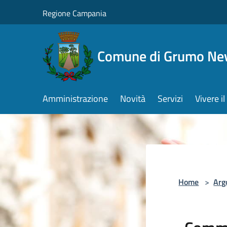
Salta al contenuto principale
Regione Campania
Comune di Grumo Ne
Amministrazione
Novità
Servizi
Vivere 
Home
>
Arg