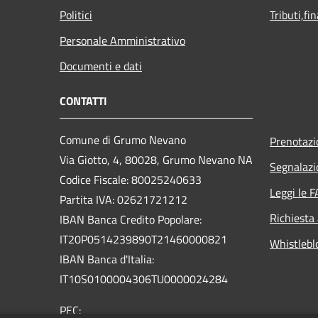
Politici
Tributi,fi
Personale Amministrativo
Documenti e dati
CONTATTI
Comune di Grumo Nevano
Prenotaz
Via Giotto, 4, 80028, Grumo Nevano NA
Segnalazi
Codice Fiscale: 80025240633
Leggi le 
Partita IVA: 02621721212
Richiesta
IBAN Banca Credito Popolare:
IT20P0514239890T21460000821
Whistlebl
IBAN Banca d'Italia:
IT10S0100004306TU0000024284
PEC: