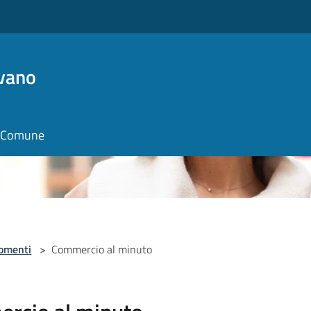
vano
il Comune
omenti
>
Commercio al minuto