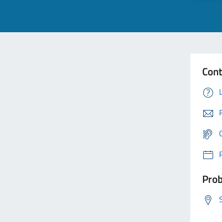
Cont
Prob