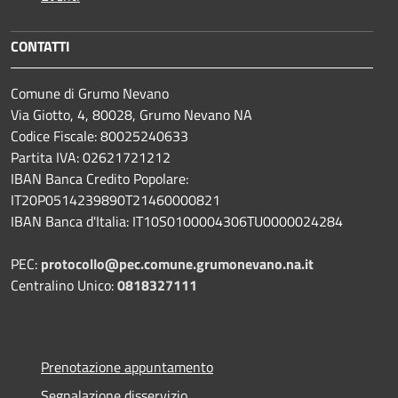
CONTATTI
Comune di Grumo Nevano
Via Giotto, 4, 80028, Grumo Nevano NA
Codice Fiscale: 80025240633
Partita IVA: 02621721212
IBAN Banca Credito Popolare:
IT20P0514239890T21460000821
IBAN Banca d'Italia: IT10S0100004306TU0000024284
PEC:
protocollo@pec.comune.grumonevano.na.it
Centralino Unico:
0818327111
Prenotazione appuntamento
Segnalazione disservizio