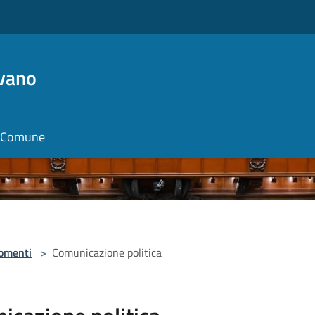
vano
il Comune
omenti
>
Comunicazione politica