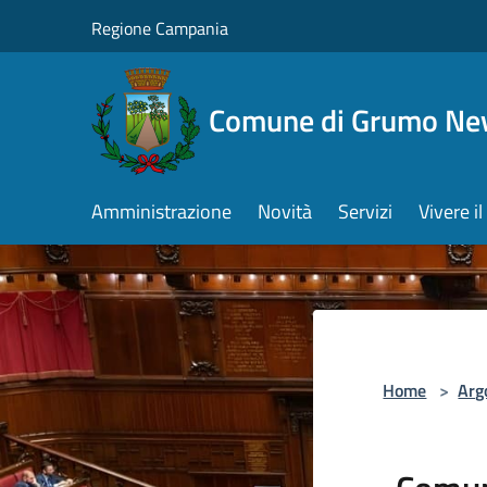
Salta al contenuto principale
Regione Campania
Comune di Grumo Ne
Amministrazione
Novità
Servizi
Vivere 
Home
>
Arg