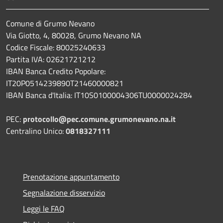
Comune di Grumo Nevano
Via Giotto, 4, 80028, Grumo Nevano NA
Codice Fiscale: 80025240633
Partita IVA: 02621721212
IBAN Banca Credito Popolare:
IT20P0514239890T21460000821
IBAN Banca d'Italia: IT10S0100004306TU0000024284
PEC:
protocollo@pec.comune.grumonevano.na.it
Centralino Unico:
0818327111
Prenotazione appuntamento
Segnalazione disservizio
Leggi le FAQ