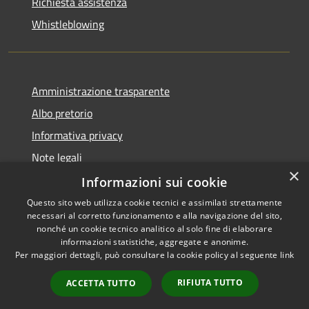
Richiesta assistenza
Whistleblowing
Amministrazione trasparente
Albo pretorio
Informativa privacy
Note legali
×
Dichiarazione di accessibilità
Informazioni sui cookie
Questo sito web utilizza cookie tecnici e assimilati strettamente
necessari al corretto funzionamento e alla navigazione del sito,
nonché un cookie tecnico analitico al solo fine di elaborare
informazioni statistiche, aggregate e anonime.
RSS
Copyright © 2026 • Comune di
Per maggiori dettagli, può consultare la cookie policy al seguente
link
Accessibilità
Grumo Nevano • Powered by
Privacy
Municipium
Accesso
•
RIFIUTA TUTTO
ACCETTA TUTTO
Cookie
redazione