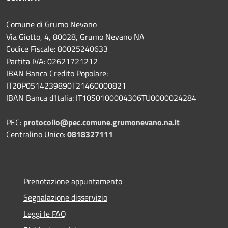
Comune di Grumo Nevano
Via Giotto, 4, 80028, Grumo Nevano NA
Codice Fiscale: 80025240633
Partita IVA: 02621721212
IBAN Banca Credito Popolare:
IT20P0514239890T21460000821
IBAN Banca d'Italia: IT10S0100004306TU0000024284
PEC:
protocollo@pec.comune.grumonevano.na.it
Centralino Unico:
0818327111
Prenotazione appuntamento
Segnalazione disservizio
Leggi le FAQ