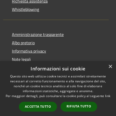
Richiesta assistenza
Whistleblowing
Amministrazione trasparente
Albo pretorio
Informativa privacy
Note legali
×
Dichiarazione di accessibilità
Informazioni sui cookie
Questo sito web utilizza cookie tecnici e assimilati strettamente
necessari al corretto funzionamento e alla navigazione del sito,
nonché un cookie tecnico analitico al solo fine di elaborare
informazioni statistiche, aggregate e anonime.
RSS
Copyright © 2026 • Comune di
Per maggiori dettagli, può consultare la cookie policy al seguente
link
Accessibilità
Grumo Nevano • Powered by
Privacy
Municipium
Accesso
•
RIFIUTA TUTTO
ACCETTA TUTTO
Cookie
redazione