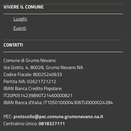
VIVERE IL COMUNE
Luoghi
Eventi
CONTATTI
Comune di Grumo Nevano
Via Giotto, 4, 80028, Grumo Nevano NA
Codice Fiscale: 80025240633
Partita IVA: 02621721212
IBAN Banca Credito Popolare:
IT20P0514239890T21460000821
IBAN Banca d'Italia: IT10S0100004306TU0000024284
PEC:
protocollo@pec.comune.grumonevano.na.it
Centralino Unico:
0818327111