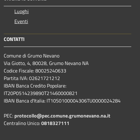
Luoghi
Eventi
CONTATTI
Comune di Grumo Nevano
Via Giotto, 4, 80028, Grumo Nevano NA
Codice Fiscale: 80025240633
Partita IVA: 02621721212
IBAN Banca Credito Popolare:
IT20P0514239890T21460000821
IBAN Banca d'Italia: IT10S0100004306TU0000024284
PEC:
protocollo@pec.comune.grumonevano.na.it
Centralino Unico:
0818327111