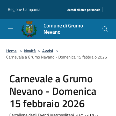
Salta al contenuto principale
|
Regione Campania
Accedi all'area personale
Comune di Grumo
Nevano
Home
>
Novità
>
Avvisi
>
Carnevale a Grumo Nevano - Domenica 15 febbraio 2026
Carnevale a Grumo
Nevano - Domenica
15 febbraio 2026
Cartellone degli Eventi Metropolitani 2025-2026 -