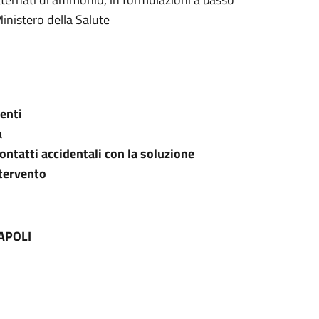
inistero della Salute
menti
a
ontatti accidentali con la soluzione
ntervento
APOLI