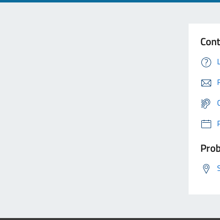
Cont
Prob