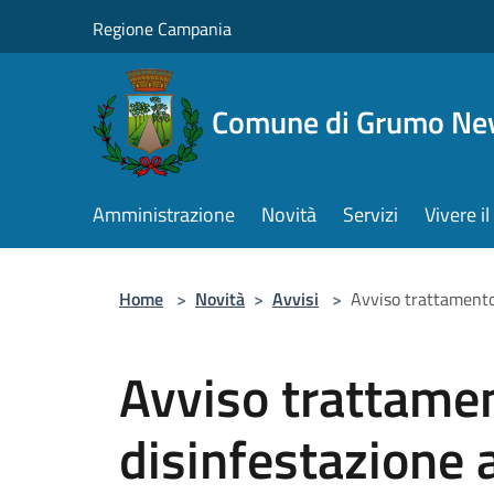
Salta al contenuto principale
Regione Campania
Comune di Grumo Ne
Amministrazione
Novità
Servizi
Vivere 
Home
>
Novità
>
Avvisi
>
Avviso trattamento
Avviso trattamen
disinfestazione 