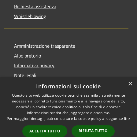
Richiesta assistenza
Whistleblowing
Amministrazione trasparente
Albo pretorio
Informativa privacy
Note legali
×
Dichiarazione di accessibilità
Informazioni sui cookie
Questo sito web utilizza cookie tecnici e assimilati strettamente
necessari al corretto funzionamento e alla navigazione del sito,
nonché un cookie tecnico analitico al solo fine di elaborare
informazioni statistiche, aggregate e anonime.
RSS
Copyright © 2026 • Comune di
Per maggiori dettagli, può consultare la cookie policy al seguente
link
Accessibilità
Grumo Nevano • Powered by
Privacy
Municipium
Accesso
•
RIFIUTA TUTTO
ACCETTA TUTTO