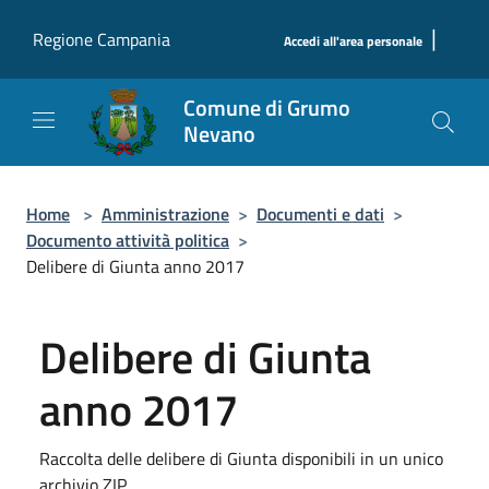
Salta al contenuto principale
|
Regione Campania
Accedi all'area personale
Comune di Grumo
Nevano
Home
>
Amministrazione
>
Documenti e dati
>
Documento attività politica
>
Delibere di Giunta anno 2017
Delibere di Giunta
anno 2017
Raccolta delle delibere di Giunta disponibili in un unico
archivio ZIP.