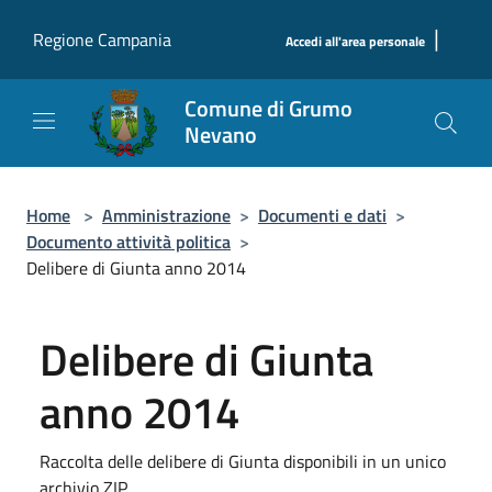
Salta al contenuto principale
|
Regione Campania
Accedi all'area personale
Comune di Grumo
Nevano
Home
>
Amministrazione
>
Documenti e dati
>
Documento attività politica
>
Delibere di Giunta anno 2014
Delibere di Giunta
anno 2014
Raccolta delle delibere di Giunta disponibili in un unico
archivio ZIP.