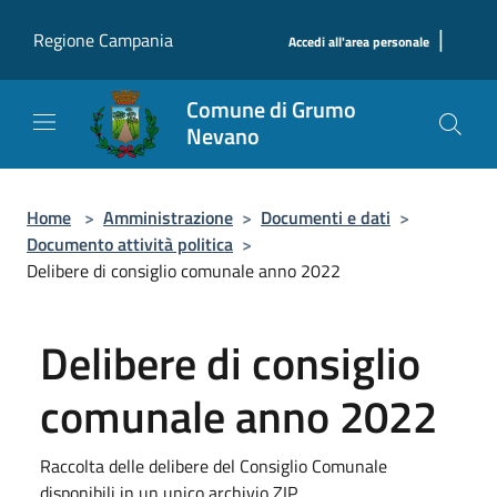
Salta al contenuto principale
|
Regione Campania
Accedi all'area personale
Comune di Grumo
Nevano
Home
>
Amministrazione
>
Documenti e dati
>
Documento attività politica
>
Delibere di consiglio comunale anno 2022
Delibere di consiglio
comunale anno 2022
Raccolta delle delibere del Consiglio Comunale
disponibili in un unico archivio ZIP.