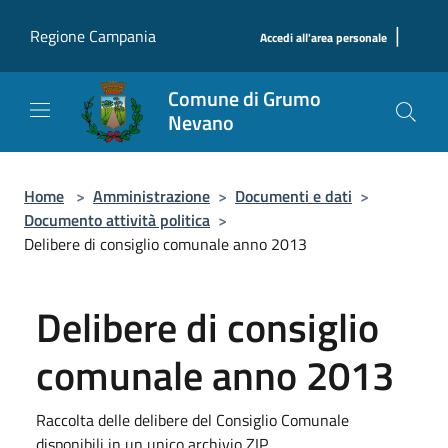
Salta al contenuto principale
|
Regione Campania
Accedi all'area personale
Comune di Grumo
Nevano
Home
>
Amministrazione
>
Documenti e dati
>
Documento attività politica
>
Delibere di consiglio comunale anno 2013
Delibere di consiglio
comunale anno 2013
Raccolta delle delibere del Consiglio Comunale
disponibili in un unico archivio ZIP.