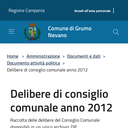
Salta al contenuto principale
|
Regione Campania
Accedi all'area personale
Comune di Grumo
Nevano
Home
>
Amministrazione
>
Documenti e dati
>
Documento attività politica
>
Delibere di consiglio comunale anno 2012
Delibere di consiglio
comunale anno 2012
Raccolta delle delibere del Consiglio Comunale
disponibili in un unico archivio ZIP.